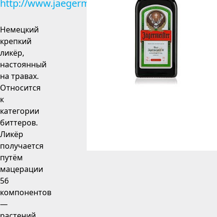
http://www.jaegermeister.ru
Немецкий
крепкий
ликёр,
настоянный
на травах.
Относится
к
категории
биттеров.
Ликёр
получается
путём
мацерации
56
компонентов
—
растений,