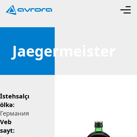
Jaegermeister
İstehsalçı
ölkə:
Германия
Veb
sayt: