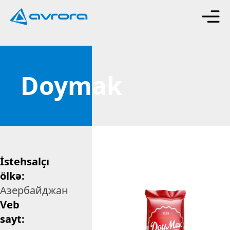
Doymak
İstehsalçı
ölkə:
Азербайджан
Veb
sayt: