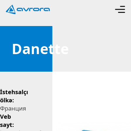
Danette
İstehsalçı
ölkə:
Франция
Veb
sayt: