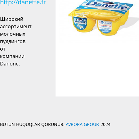
http://danette.fr
Широкий
ассортимент
молочных
пуддингов
от
компании
Danone.
BÜTÜN HÜQUQLAR QORUNUR.
AVRORA GROUP.
2024