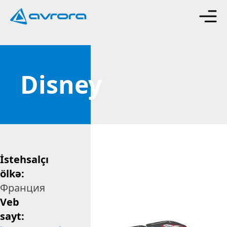
Disney
İstehsalçı
ölkə:
Франция
Veb
sayt: