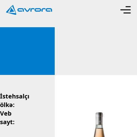
İstehsalçı
ölkə:
Veb
sayt: