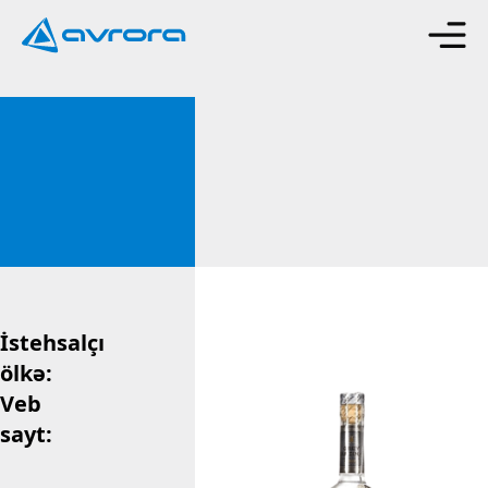
İstehsalçı
ölkə:
Veb
sayt: