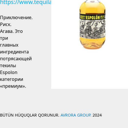
https://www.tequilaespolon.com
Приключение.
Риск.
Агава. Это
три
главных
ингредиента
потрясающей
текилы
Espolon
категории
«премиум».
BÜTÜN HÜQUQLAR QORUNUR.
AVRORA GROUP.
2024