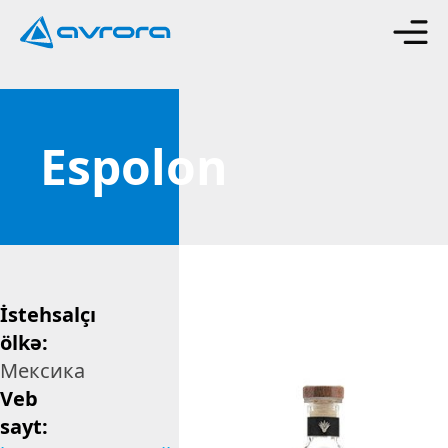
Espolon
İstehsalçı
ölkə:
Мексика
Veb
sayt: