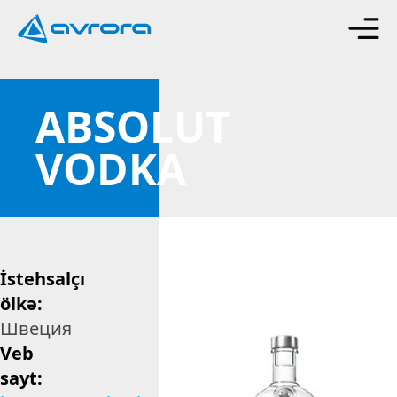
ABSOLUT
VODKA
İstehsalçı
ölkə:
Швеция
Veb
sayt: