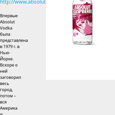
http://www.absolut.com
Впервые
Absolut
Vodka
была
представлена
в 1979 г. в
Нью-
Йорке.
Вскоре о
ней
заговорил
весь
город,
потом –
вся
Америка
и,