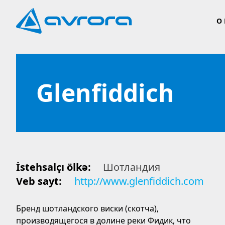
О
Glenfiddich
İstehsalçı ölkə:
Шотландия
Veb sayt:
http://www.glenfiddich.com
Бренд шотландского виски (скотча),
производящегося в долине реки Фидик, что