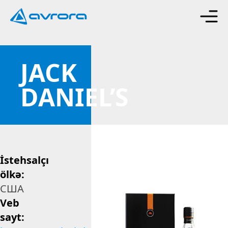
JACK
DANIEL’S
İstehsalçı
ölkə:
США
Veb
sayt: