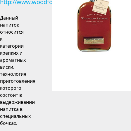
http://www.woodfordreserve.com
Данный
напиток
относится
к
категории
крепких и
ароматных
виски,
технология
приготовления
которого
состоит в
выдерживании
напитка в
специальных
бочках.