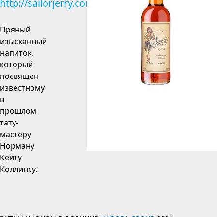
http://sailorjerry.com
Пряный
изысканный
напиток,
который
посвящен
известному
в
прошлом
тату-
мастеру
Норману
Кейту
Коллинсу.