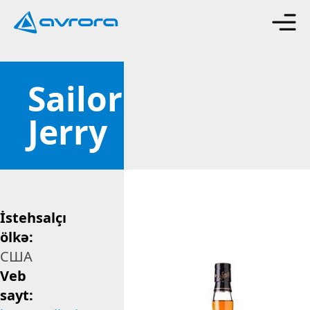
Sailor
Jerry
İstehsalçı
ölkə:
США
Veb
sayt: