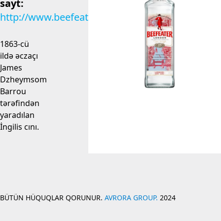
sayt:
http://www.beefeatergin.com
1863-cü
ildə əczaçı
James
Dzheymsom
Barrou
tərəfindən
yaradılan
İngilis cını.
BÜTÜN HÜQUQLAR QORUNUR.
AVRORA GROUP.
2024