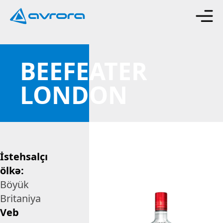
BEEFEATER
LONDON
İstehsalçı
ölkə:
Böyük
Britaniya
Veb